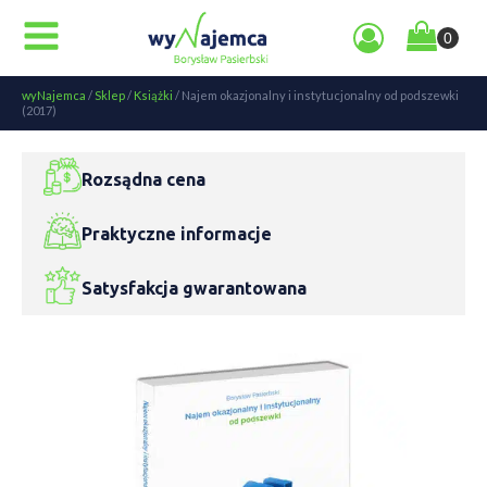
wyNajemca
/
Sklep
/
Książki
/
Najem okazjonalny i instytucjonalny od podszewki
(2017)
Rozsądna cena
Praktyczne informacje
Satysfakcja gwarantowana