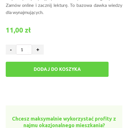
Zamów online i zacznij lekturę. To bazowa dawka wiedzy
dla wynajmujących.
11,00
zł
-
+
ilość
Najem
okazjonalny
i
instytucjonalny
DODAJ DO KOSZYKA
od
podszewki
(2017)
Chcesz maksymalnie wykorzystać profity z
najmu okazjonalnego mieszkania?