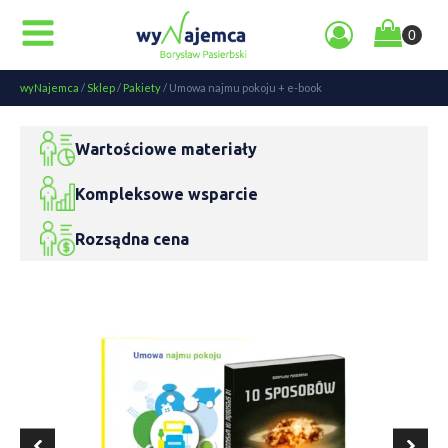
wyNajemca
/
Sklep
/
Pakiety
/
Umowa najmu pokoju + e-book
Wartościowe materiały
Kompleksowe wsparcie
Rozsądna cena