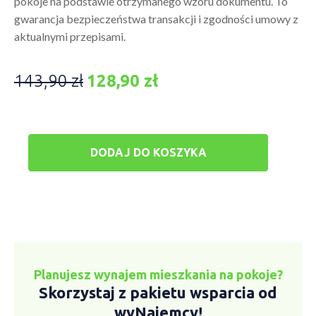
pokoje na podstawie otrzymanego wzoru dokumentu. To
gwarancja bezpieczeństwa transakcji i zgodności umowy z
aktualnymi przepisami.
143,90
zł
128,90
zł
Pierwotna
Aktualna
cena
cena
ilość
wynosiła:
wynosi:
Umowa
najmu
DODAJ DO KOSZYKA
143,90 zł.
128,90 zł.
pokoju
+
e-
book
Planujesz wynajem mieszkania na pokoje?
Skorzystaj z pakietu wsparcia od
wyNajemcy!