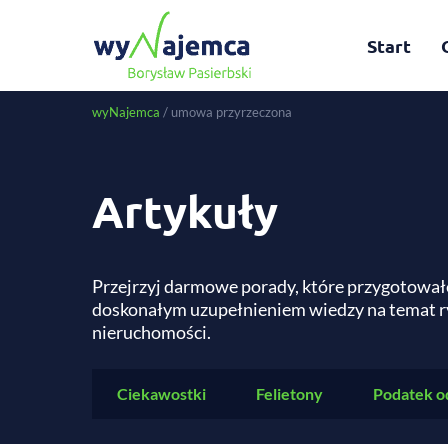
Start
wyNajemca
/
umowa przyrzeczona
Artykuły
Przejrzyj darmowe porady, które przygotował
doskonałym uzupełnieniem wiedzy na temat r
nieruchomości.
Ciekawostki
Felietony
Podatek o