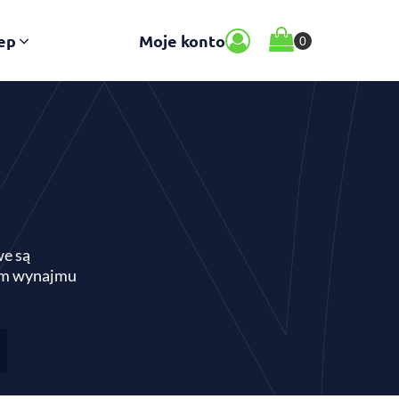
ep
Moje konto
we są
orm wynajmu