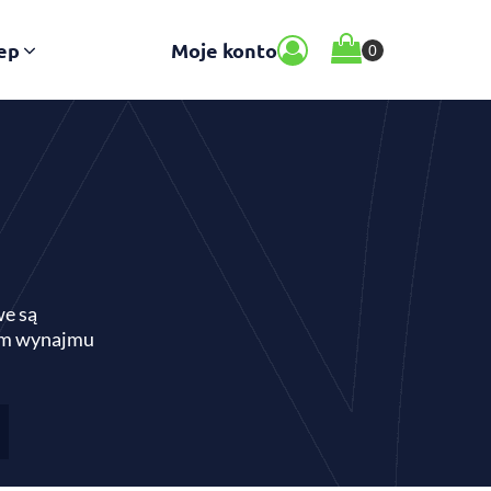
ep
Moje konto
we są
orm wynajmu