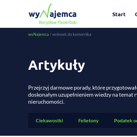
Start
wyNajemca
/
wniosek do komornika
Artykuły
Przejrzyj darmowe porady, które przygotował
doskonałym uzupełnieniem wiedzy na temat r
nieruchomości.
Ciekawostki
Felietony
Podatek o