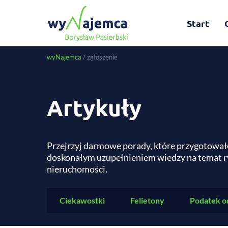
Start
wyNajemca
/
zgłoszenie
Artykuły
Przejrzyj darmowe porady, które przygotował
doskonałym uzupełnieniem wiedzy na temat r
nieruchomości.
Ciekawostki
Felietony
Podatek o