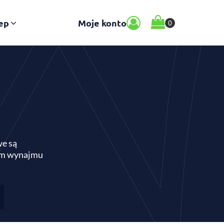
ep
Moje konto
we są
orm wynajmu