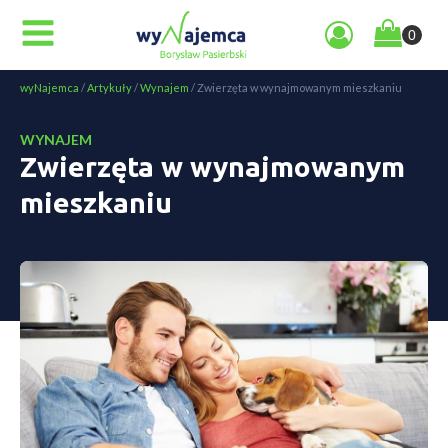
wyNajemca
/
Artykuły
/
Wynajem
/
Zwierzęta w wynajmowanym mieszkaniu
WYNAJEM
Zwierzęta w wynajmowanym
mieszkaniu