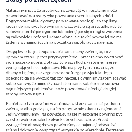
Naturalnym jest, że przebywanie zwierząt w mieszkaniu może
powodować wzrost ryzyka powstania ewentualnych szkód.
Pogryzione meble, dywany, porysowane podłogi - to top listy
rzeczy do naprawy lub wymiany. Oczywiście są przypadki, gdy te
radośnie merdające ogonem lub ocierające się o nogi stworzenia
są całkowicie ułożone i udomowione, ale takiej pewności nie ma
żaden z wynajmujących na początku współpracy z najemcą.
Drugą kwestią jest zapach. Jeśli sami mamy zwierzęta, to z
upływem czasu - przez przyzwyczajenie - przestajemy wyczuwać
woń naszego pupila. Dotyczy to wszystkich: w równej mierze
wynajmujących, co najemców. Nie ma przy tym znaczenia, że
dbamy o higienę naszego czworonożnego przyjaciela. Jego
obecność da się wyczuć tak czy inaczej. Powinniśmy zatem zdawać
sobie sprawę, że mimo iż zapach ten nam osobiście nie sprawia
najmniejszych problemów, może powodować niechęć drugiej
strony umowy najmu.
Pamiętać o tym powinni wynajmujący, którzy sami mają w domu
zwierzęta albo godzą się na ich pobyt w mieszkaniu z najemcami.
Jeśli wynajmujemy "
na poważnie
", nasze mieszkanie powinno być
czyste i wolne od jakichkolwiek obcych zapachów. Przed
wynajęciem obowiązkowo powinniśmy co najmniej odświeżyć
ściany i dokładnie wysprzątać wszystkie powierzchnie. Dotrzemy