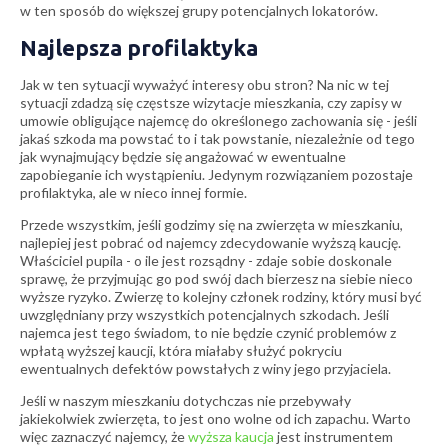
w ten sposób do większej grupy potencjalnych lokatorów.
Najlepsza profilaktyka
Jak w ten sytuacji wyważyć interesy obu stron? Na nic w tej
sytuacji zdadzą się częstsze wizytacje mieszkania, czy zapisy w
umowie obligujące najemcę do określonego zachowania się - jeśli
jakaś szkoda ma powstać to i tak powstanie, niezależnie od tego
jak wynajmujący będzie się angażować w ewentualne
zapobieganie ich wystąpieniu. Jedynym rozwiązaniem pozostaje
profilaktyka, ale w nieco innej formie.
Przede wszystkim, jeśli godzimy się na zwierzęta w mieszkaniu,
najlepiej jest pobrać od najemcy zdecydowanie wyższą kaucję.
Właściciel pupila - o ile jest rozsądny - zdaje sobie doskonale
sprawę, że przyjmując go pod swój dach bierzesz na siebie nieco
wyższe ryzyko. Zwierzę to kolejny członek rodziny, który musi być
uwzględniany przy wszystkich potencjalnych szkodach. Jeśli
najemca jest tego świadom, to nie będzie czynić problemów z
wpłatą wyższej kaucji, która miałaby służyć pokryciu
ewentualnych defektów powstałych z winy jego przyjaciela.
Jeśli w naszym mieszkaniu dotychczas nie przebywały
jakiekolwiek zwierzęta, to jest ono wolne od ich zapachu. Warto
więc zaznaczyć najemcy, że
wyższa kaucja
jest instrumentem