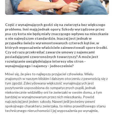
Część z wynajmujących godzi się na zwierzęta bez większego
problemu. Inni mają jednak opory. Szkody wyrządzone przez
psa czy kota nie będą miały znaczącego wpływu na mieszkanie
o nie najwyższym standardzie. Inaczej jest jednak w
przypadku świeżo wyremontowanych czterech kątów, w
których wyposażenie właściciele zainwestowali spore środki.
Czy od razu przekreślać zawarcie umowy z najemcami
posiadającymi czworonożnych towarzyszy? A może jest
rozwiązanie uwzględniające interesy obu stron -
wynajmującego i najemcy - jednocześnie?
Mówi się, że pies to najlepszy przyjaciel człowieka. Wielu
znajomych w naszym bliskim i dalszym otoczeniu z pewnością się z
tym zgodzi. Zdecydowana większość wynajmujących jest
pozytywnie usposobiona do sympatycznych pupili, jednak
niekoniecznie widzieliby oni te zwierzaki w swoim domu, a tym
bardziej w wynajmowanym przez nich mieszkaniu. Powód
najczęściej jest jeden: szkody. Nawet jeśli jesteśmy pewni
spokojnego charakteru zwierzaka, to mimo prawidłowego stanu
technicznego nieruchomości i jej wyposażenia po wynajmie,