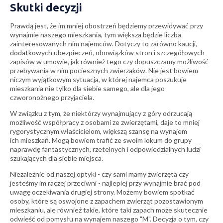
Skutki decyzji
Prawdą jest, że im mniej obostrzeń będziemy przewidywać przy
wynajmie naszego mieszkania, tym większa będzie liczba
zainteresowanych nim najemców. Dotyczy to zarówno kaucji,
dodatkowych ubezpieczeń, obowiązków stron i szczegółowych
zapisów w umowie, jak również tego czy dopuszczamy możliwość
przebywania w nim pociesznych zwierzaków. Nie jest bowiem
niczym wyjątkowym sytuacja, w której najemca poszukuje
mieszkania nie tylko dla siebie samego, ale dla jego
czworonożnego przyjaciela.
W związku z tym, że niektórzy wynajmujący z góry odrzucają
możliwość współpracy z osobami ze zwierzętami, daje to mniej
rygorystycznym właścicielom, większą szansę na wynajem
ich mieszkań. Mogą bowiem trafić ze swoim lokum do grupy
naprawdę fantastycznych, rzetelnych i odpowiedzialnych ludzi
szukających dla siebie miejsca.
Niezależnie od naszej optyki - czy sami mamy zwierzęta czy
jesteśmy im raczej przeciwni - najlepiej przy wynajmie brać pod
uwagę oczekiwania drugiej strony. Możemy bowiem spotkać
osoby, które są oswojone z zapachem zwierząt pozostawionym
mieszkaniu, ale również takie, które taki zapach może skutecznie
odwieść od pomysłu na wynajem naszego "M". Decyzja o tym, czy