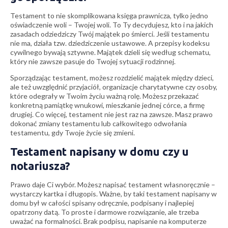
Testament to nie skomplikowana księga prawnicza, tylko jedno
oświadczenie woli – Twojej woli. To Ty decydujesz, kto i na jakich
zasadach odziedziczy Twój majątek po śmierci. Jeśli testamentu
nie ma, działa tzw. dziedziczenie ustawowe. A przepisy kodeksu
cywilnego bywają sztywne. Majątek dzieli się według schematu,
który nie zawsze pasuje do Twojej sytuacji rodzinnej.
Sporządzając testament, możesz rozdzielić majątek między dzieci,
ale też uwzględnić przyjaciół, organizacje charytatywne czy osoby,
które odegrały w Twoim życiu ważną rolę. Możesz przekazać
konkretną pamiątkę wnukowi, mieszkanie jednej córce, a firmę
drugiej. Co więcej, testament nie jest raz na zawsze. Masz prawo
dokonać zmiany testamentu lub całkowitego odwołania
testamentu, gdy Twoje życie się zmieni.
Testament napisany w domu czy u
notariusza?
Prawo daje Ci wybór. Możesz napisać testament własnoręcznie –
wystarczy kartka i długopis. Ważne, by taki testament napisany w
domu był w całości spisany odręcznie, podpisany i najlepiej
opatrzony datą. To proste i darmowe rozwiązanie, ale trzeba
uważać na formalności. Brak podpisu, napisanie na komputerze