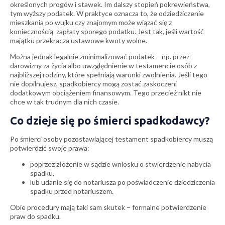
określonych progów i stawek. Im dalszy stopień pokrewieństwa,
tym wyższy podatek. W praktyce oznacza to, że odziedziczenie
mieszkania po wujku czy znajomym może wiązać się z
koniecznością zapłaty sporego podatku. Jest tak, jeśli wartość
majątku przekracza ustawowe kwoty wolne.
Można jednak legalnie zminimalizować podatek – np. przez
darowizny za życia albo uwzględnienie w testamencie osób z
najbliższej rodziny, które spełniają warunki zwolnienia. Jeśli tego
nie dopilnujesz, spadkobiercy mogą zostać zaskoczeni
dodatkowym obciążeniem finansowym. Tego przecież nikt nie
chce w tak trudnym dla nich czasie.
Co dzieje się po śmierci spadkodawcy?
Po śmierci osoby pozostawiającej testament spadkobiercy muszą
potwierdzić swoje prawa:
poprzez złożenie w sądzie wniosku o stwierdzenie nabycia
spadku,
lub udanie się do notariusza po poświadczenie dziedziczenia
spadku przed notariuszem.
Obie procedury mają taki sam skutek – formalne potwierdzenie
praw do spadku.