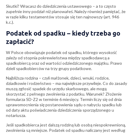
Skutki? Wracasz do dziedziczenia ustawowego – a to często
zupełnie inny podział niż planowałeś. Należy również pamiętać, że
w razie kilku testamentów stosuje się ten najnowszy (art. 946
k.c.).
Podatek od spadku – kiedy trzeba go
zapłacić?
W Polsce obowiązuje podatek od spadku, którego wysokość
zależy od stopnia pokrewieństwa między spadkodawcą a
spadkobiercą oraz od wartości odziedziczonego majątku. Prawo
dzieli spadkobierców na trzy grupy podatkowe.
Najbliższa rodzina – czyli małżonek, dzieci, wnuki, rodzice,
dziadkowie i rodzeństwo – ma największe przywileje. Co do zasady
muszą zgłosić spadek do urzędu skarbowego, ale mogą
skorzystać z pełnego zwolnienia z podatku. Warunek? Złożenie
formularza SD-Z2 w terminie 6 miesięcy. Termin liczy się od dnia
uprawomocnienia się postanowienia sądu o nabyciu spadku lub
od daty aktu poświadczenia dziedziczenia sporządzonego u
notariusza.
Jeśli spadkobierca jest dalszą rodziną lub osobą niespokrewnioną,
zwolnienia są mniejsze. Podatek od spadku naliczany jest według