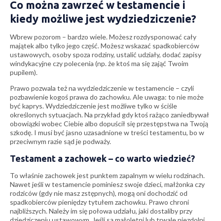
Co można zawrzeć w testamencie i
kiedy możliwe jest wydziedziczenie?
Wbrew pozorom – bardzo wiele. Możesz rozdysponować cały
majątek albo tylko jego część. Możesz wskazać spadkobierców
ustawowych, osoby spoza rodziny, ustalić udziały, dodać zapisy
windykacyjne czy polecenia (np. że ktoś ma się zająć Twoim
pupilem).
Prawo pozwala też na wydziedziczenie w testamencie – czyli
pozbawienie kogoś prawa do zachowku. Ale uwaga: to nie może
być kaprys. Wydziedziczenie jest możliwe tylko w ściśle
określonych sytuacjach. Na przykład gdy ktoś rażąco zaniedbywał
obowiązki wobec Ciebie albo dopuścił się przestępstwa na Twoją
szkodę. I musi być jasno uzasadnione w treści testamentu, bo w
przeciwnym razie sąd je podważy.
Testament a zachowek – co warto wiedzieć?
To właśnie zachowek jest punktem zapalnym w wielu rodzinach.
Nawet jeśli w testamencie pominiesz swoje dzieci, małżonka czy
rodziców (gdy nie masz zstępnych), mogą oni dochodzić od
spadkobierców pieniędzy tytułem zachowku. Prawo chroni
najbliższych. Należy im się połowa udziału, jaki dostaliby przy
dziedziczeniu ustawowym. Jeśli są małoletni lub trwale niezdolni