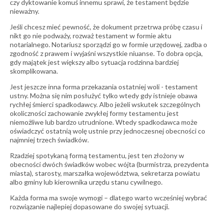
czy dyktowanie komuś innemu sprawi, że testament będzie
nieważny.
Jeśli chcesz mieć pewność, że dokument przetrwa próbę czasu i
nikt go nie podważy, rozważ testament w formie aktu
notarialnego. Notariusz sporządzi go w formie urzędowej, zadba o
zgodność z prawem i wyjaśni wszystkie niuanse. To dobra opcja,
gdy majątek jest większy albo sytuacja rodzinna bardziej
skomplikowana.
Jest jeszcze inna forma przekazania ostatniej woli - testament
ustny. Można się nim posłużyć tylko wtedy gdy istnieje obawa
rychłej śmierci spadkodawcy. Albo jeżeli wskutek szczególnych
okoliczności zachowanie zwykłej formy testamentu jest
niemożliwe lub bardzo utrudnione. Wtedy spadkodawca może
oświadczyć ostatnią wolę ustnie przy jednoczesnej obecności co
najmniej trzech świadków.
Rzadziej spotykaną formą testamentu, jest ten złożony w
obecności dwóch świadków wobec wójta (burmistrza, prezydenta
miasta), starosty, marszałka województwa, sekretarza powiatu
albo gminy lub kierownika urzędu stanu cywilnego.
Każda forma ma swoje wymogi – dlatego warto wcześniej wybrać
rozwiązanie najlepiej dopasowane do swojej sytuacji.