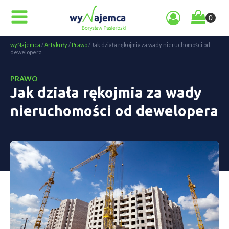
wyNajemca
/
Artykuły
/
Prawo
/
Jak działa rękojmia za wady nieruchomości od
dewelopera
PRAWO
Jak działa rękojmia za wady
nieruchomości od dewelopera