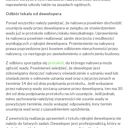
naprawienia szkody także na zasadach ogólnych.
Odbiór lokalu od dewelopera
Ponad wszystko należy pamiętać, że nabywca powinien dochodzić
usunięcia wady przez dewelopera w związku ze stwierdzeniem
wady już w protokole odbioru lokalu mieszkalnego. Uprawnienia
te nabywca powinien realizować zanim skorzysta z możliwości
wynikających z rękojmi dewelopera. Przeniesienie na nabywcę
prawa poprzedzone jest bowiem odbiorem nieruchomości przez
nabywcę, co następuje po zawiadomieniu o zakończeniu budowy.
Z odbioru sporządza się
protokół
, do którego nabywca może
zgłosić wady. Powinieneś wiedzieć, że deweloper jest
zobowiązany doręczyć nabywcy oświadczenie o uznaniu wad lub
oświadczenie o odmowie uznania wad oraz o jej przyczynach w
terminie 14 dni od dnia podpisania protokołu.. Jeśli wskazane
przez nabywcę wady zostaną uznane przez dewelopera, ten ma 30
dni od dnia podpisania protokołu na ich usunięcie. Jeśli jednak,
mimo zachowania należytej staranności nie usunie wady w
powyższym terminie, może wskazać odpowiedni, inny termin
usunięcia wad wraz z uzasadnieniem opóźnienia.
Z pewnością realizacja uprawnień z tytułu rękojmi dewelopera nie
należy do łatwych zadań. Deweloper jest profesjonalistą, który w