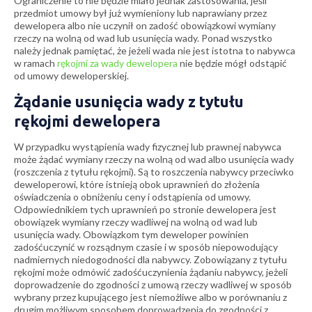
Ograniczenie to nie będzie miało jednak zastosowania, jeśli
przedmiot umowy był już wymieniony lub naprawiany przez
dewelopera albo nie uczynił on zadość obowiązkowi wymiany
rzeczy na wolną od wad lub usunięcia wady. Ponad wszystko
należy jednak pamiętać, że jeżeli wada nie jest istotna to nabywca
w ramach
rękojmi za wady dewelopera
nie będzie mógł odstąpić
od umowy deweloperskiej.
Żądanie usunięcia wady z tytułu
rękojmi dewelopera
W przypadku wystąpienia wady fizycznej lub prawnej nabywca
może żądać wymiany rzeczy na wolną od wad albo usunięcia wady
(roszczenia z tytułu rękojmi). Są to roszczenia nabywcy przeciwko
deweloperowi, które istnieją obok uprawnień do złożenia
oświadczenia o obniżeniu ceny i odstąpienia od umowy.
Odpowiednikiem tych uprawnień po stronie dewelopera jest
obowiązek wymiany rzeczy wadliwej na wolną od wad lub
usunięcia wady. Obowiązkom tym deweloper powinien
zadośćuczynić w rozsądnym czasie i w sposób niepowodujący
nadmiernych niedogodności dla nabywcy. Zobowiązany z tytułu
rękojmi może odmówić zadośćuczynienia żądaniu nabywcy, jeżeli
doprowadzenie do zgodności z umową rzeczy wadliwej w sposób
wybrany przez kupującego jest niemożliwe albo w porównaniu z
drugim możliwym sposobem doprowadzenia do zgodności z