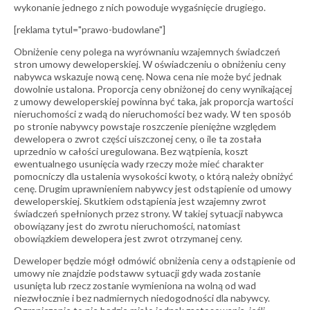
wykonanie jednego z nich powoduje wygaśnięcie drugiego.
[reklama tytul="prawo-budowlane"]
Obniżenie ceny polega na wyrównaniu wzajemnych świadczeń
stron umowy deweloperskiej. W oświadczeniu o obniżeniu ceny
nabywca wskazuje nową cenę. Nowa cena nie może być jednak
dowolnie ustalona. Proporcja ceny obniżonej do ceny wynikającej
z umowy deweloperskiej powinna być taka, jak proporcja wartości
nieruchomości z wadą do nieruchomości bez wady. W ten sposób
po stronie nabywcy powstaje roszczenie pieniężne względem
dewelopera o zwrot części uiszczonej ceny, o ile ta została
uprzednio w całości uregulowana. Bez wątpienia, koszt
ewentualnego usunięcia wady rzeczy może mieć charakter
pomocniczy dla ustalenia wysokości kwoty, o którą należy obniżyć
cenę. Drugim uprawnieniem nabywcy jest odstąpienie od umowy
deweloperskiej. Skutkiem odstąpienia jest wzajemny zwrot
świadczeń spełnionych przez strony. W takiej sytuacji nabywca
obowiązany jest do zwrotu nieruchomości, natomiast
obowiązkiem dewelopera jest zwrot otrzymanej ceny.
Deweloper będzie mógł odmówić obniżenia ceny a odstąpienie od
umowy nie znajdzie podstaww sytuacji gdy wada zostanie
usunięta lub rzecz zostanie wymieniona na wolną od wad
niezwłocznie i bez nadmiernych niedogodności dla nabywcy.