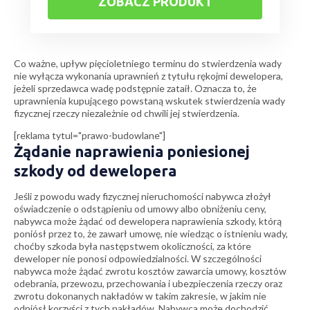
ZOBACZ PRODUKT
Co ważne, upływ pięcioletniego terminu do stwierdzenia wady
nie wyłącza wykonania uprawnień z tytułu rękojmi dewelopera,
jeżeli sprzedawca wadę podstępnie zataił. Oznacza to, że
uprawnienia kupującego powstaną wskutek stwierdzenia wady
fizycznej rzeczy niezależnie od chwili jej stwierdzenia.
[reklama tytul="prawo-budowlane"]
Żądanie naprawienia poniesionej
szkody od dewelopera
Jeśli z powodu wady fizycznej nieruchomości nabywca złożył
oświadczenie o odstąpieniu od umowy albo obniżeniu ceny,
nabywca może żądać od dewelopera naprawienia szkody, którą
poniósł przez to, że zawarł umowę, nie wiedząc o istnieniu wady,
choćby szkoda była następstwem okoliczności, za które
deweloper nie ponosi odpowiedzialności. W szczególności
nabywca może żądać zwrotu kosztów zawarcia umowy, kosztów
odebrania, przewozu, przechowania i ubezpieczenia rzeczy oraz
zwrotu dokonanych nakładów w takim zakresie, w jakim nie
odniósł korzyści z tych nakładów. Nabywca może dochodzić