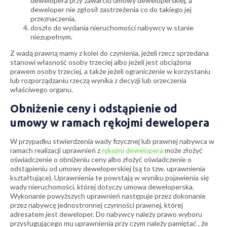
dewelopera przy zawarciu umowy deweloperskiej, a
deweloper nie zgłosił zastrzeżenia co do takiego jej
przeznaczenia,
doszło do wydania nieruchomości nabywcy w stanie
niezupełnym.
Z wadą prawną mamy z kolei do czynienia, jeżeli rzecz sprzedana
stanowi własność osoby trzeciej albo jeżeli jest obciążona
prawem osoby trzeciej, a także jeżeli ograniczenie w korzystaniu
lub rozporządzaniu rzeczą wynika z decyzji lub orzeczenia
właściwego organu.
Obniżenie ceny i odstąpienie od
umowy w ramach rękojmi dewelopera
W przypadku stwierdzenia wady fizycznej lub prawnej nabywca w
ramach realizacji uprawnień z
rękojmi dewelopera
może złożyć
oświadczenie o obniżeniu ceny albo złożyć oświadczenie o
odstąpieniu od umowy deweloperskiej (są to tzw. uprawnienia
kształtujące). Uprawnienia te powstają w wyniku pojawienia się
wady nieruchomości, której dotyczy umowa deweloperska.
Wykonanie powyższych uprawnień następuje przez dokonanie
przez nabywcę jednostronnej czynności prawnej, której
adresatem jest deweloper. Do nabywcy należy prawo wyboru
przysługującego mu uprawnienia przy czym należy pamiętać , że