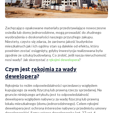
Zachęcająco opakowane materiały przedstawiające nowoczesne
osiedla lub domy jednorodzinne, mogą prowadzić do złudnego
wyobrażenia o doskonałości naszego przyszłego zakupu.
Niestety, często się zdarza, że zarówno jakość budynków
mieszkalnych jak i ich ogólny stan są dalekie od efektu, który
powinien zostać osiągnięty, gdyby inwestycja realizowana była
zgodnie ze sztuką budowlaną. Co zrobić, jeśli nasza nieruchomość
nosi wady? Jak skorzystać z
rękojmi dewelopera
?
Czym jest
rękojmia za wady
dewelopera
?
Rękojmia to reżim odpowiedzialności sprzedawcy względem
kupującego za wadę fizyczną lub prawną rzeczy sprzedanej. Na
gruncie niniejszego artykułu jest to odpowiedzialność
dewelopera względem nabywcy za wadę fizyczną lub prawną
lokalu mieszkalnego (domu jednorodzinnego). Celem rękojmi
dewelopera jest ochrona interesów nabywcy przedmiotu umowy
deweloperskiej. Sama ustawa deweloperska (art. 27 ust. 6