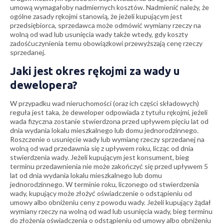
umową wymagałoby nadmiernych kosztów. Nadmienić należy, że
ogólne zasady rękojmi stanowią, że jeżeli kupującym jest
przedsiębiorca, sprzedawca może odmówić wymiany rzeczy na
wolną od wad lub usunięcia wady także wtedy, gdy koszty
zadośćuczynienia temu obowiązkowi przewyższają cenę rzeczy
sprzedanej.
Jaki jest okres rękojmi za wady u
dewelopera?
W przypadku wad nieruchomości (oraz ich części składowych)
reguła jest taka, że deweloper odpowiada z tytułu rękojmi, jeżeli
wada fizyczna zostanie stwierdzona przed upływem pięciu lat od
dnia wydania lokalu mieszkalnego lub domu jednorodzinnego.
Roszczenie o usunięcie wady lub wymianę rzeczy sprzedanej na
wolną od wad przedawnia się z upływem roku, licząc od dnia
stwierdzenia wady. Jeżeli kupującym jest konsument, bieg
terminu przedawnienia nie może zakończyć się przed upływem 5
lat od dnia wydania lokalu mieszkalnego lub domu
jednorodzinnego. W terminie roku, liczonego od stwierdzenia
wady, kupujący może złożyć oświadczenie o odstąpieniu od
umowy albo obniżeniu ceny z powodu wady. Jeżeli kupujący żądał
wymiany rzeczy na wolną od wad lub usunięcia wady, bieg terminu
do złożenia oświadczenia o odstąpieniu od umowy albo obniżeniu