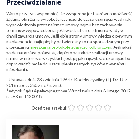
Przeciwdziałanie
Warto przy tym wspomnieć, że wyłączona jest zarówno możliwość
żądania obniżenia wysokości czynszu do czasu usunięcia wady jak i
wypowiedzenia przez najemcę umowy najmu bez zachowania
terminów wypowiedzenia, jeśli wiedział on o istnieniu wady w
chwili zawarcia umowy. Jeśli obie strony umowy wiedzą o pewnym
mankamencie, najlepiej by potwierdziły to na sporządzanym przy
przekazaniu
mieszkania protokole zdawczo-odbiorczym
. Jeśli jakaś
wada natomiast pojawi się dopiero w trakcie realizacji umowy
najmu, w interesie wszystkich jest jej jak najszybsze usunięcie bo
doprowadzić może do uszczuplenia naszych zysków z wynajmu
mieszkania.
1
Ustawa z dnia 23 kwietnia 1964 r. Kodeks cywilny. (t.j. Dz. U. z
2016 r. poz. 380 z późn. zm.).
2
Wyrok Sądu Apelacyjnego we Wrocławiu z dnia 8 lutego 2012
r., LEX nr 1120018
Oceń ten artykuł: