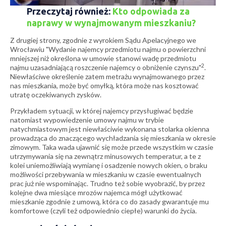
Przeczytaj również:
Kto odpowiada za
naprawy w wynajmowanym mieszkaniu?
Z drugiej strony, zgodnie z wyrokiem Sądu Apelacyjnego we
Wrocławiu "Wydanie najemcy przedmiotu najmu o powierzchni
mniejszej niż określona w umowie stanowi wadę przedmiotu
2
najmu uzasadniającą roszczenie najemcy o obniżenie czynszu"
.
Niewłaściwe określenie zatem metrażu wynajmowanego przez
nas mieszkania, może być omyłką, która może nas kosztować
utratę oczekiwanych zysków.
Przykładem sytuacji, w której najemcy przysługiwać będzie
natomiast wypowiedzenie umowy najmu w trybie
natychmiastowym jest niewłaściwie wykonana stolarka okienna
prowadząca do znaczącego wychładzania się mieszkania w okresie
zimowym. Taka wada ujawnić się może przede wszystkim w czasie
utrzymywania się na zewnątrz minusowych temperatur, a te z
kolei uniemożliwiają wymianę i osadzenie nowych okien, o braku
możliwości przebywania w mieszkaniu w czasie ewentualnych
prac już nie wspominając. Trudno też sobie wyobrazić, by przez
kolejne dwa miesiące mrozów najemca mógł użytkować
mieszkanie zgodnie z umową, która co do zasady gwarantuje mu
komfortowe (czyli też odpowiednio ciepłe) warunki do życia.