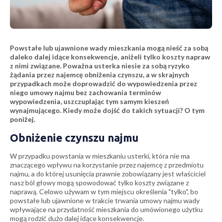
Powstałe lub ujawnione wady mieszkania mogą nieść za sobą
daleko dalej idące konsekwencje, aniżeli tylko koszty napraw
z nimi związane. Poważna usterka niesie za sobą ryzyko
żądania przez najemcę obniżenia czynszu, a w skrajnych
przypadkach może doprowadzić do wypowiedzenia przez
niego umowy najmu bez zachowania terminów
wypowiedzenia, uszczuplając tym samym kieszeń
wynajmującego. Kiedy może dojść do takich sytuacji? O tym
poniżej.
Obniżenie czynszu najmu
W przypadku powstania w mieszkaniu usterki, która nie ma
znaczącego wpływu na korzystanie przez najemcę z przedmiotu
najmu, a do której usunięcia prawnie zobowiązany jest właściciel
nasz ból głowy mogą spowodować tylko koszty związane z
naprawą. Celowo używam w tym miejscu określenia "tylko", bo
powstałe lub ujawnione w trakcie trwania umowy najmu wady
wpływające na przydatność mieszkania do umówionego użytku
mogą rodzić dużo dalej idące konsekwencje.