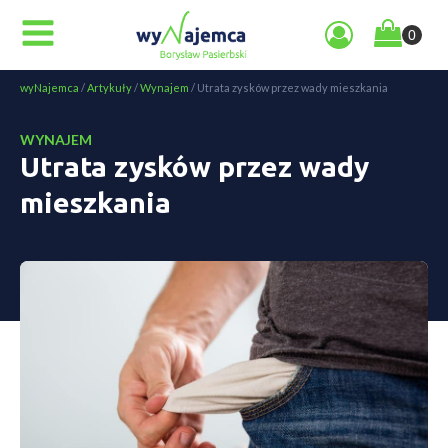
wyNajemca
/
Artykuły
/
Wynajem
/
Utrata zysków przez wady mieszkania
WYNAJEM
Utrata zysków przez wady
mieszkania