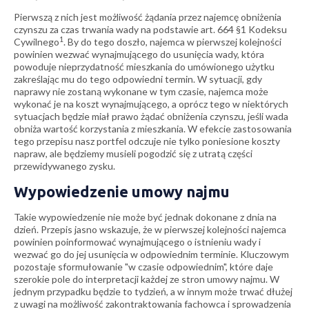
Pierwszą z nich jest możliwość żądania przez najemcę obniżenia
czynszu za czas trwania wady na podstawie art. 664 §1 Kodeksu
1
Cywilnego
. By do tego doszło, najemca w pierwszej kolejności
powinien wezwać wynajmującego do usunięcia wady, która
powoduje nieprzydatność mieszkania do umówionego użytku
zakreślając mu do tego odpowiedni termin. W sytuacji, gdy
naprawy nie zostaną wykonane w tym czasie, najemca może
wykonać je na koszt wynajmującego, a oprócz tego w niektórych
sytuacjach będzie miał prawo żądać obniżenia czynszu, jeśli wada
obniża wartość korzystania z mieszkania. W efekcie zastosowania
tego przepisu nasz portfel odczuje nie tylko poniesione koszty
napraw, ale będziemy musieli pogodzić się z utratą części
przewidywanego zysku.
Wypowiedzenie umowy najmu
Takie wypowiedzenie nie może być jednak dokonane z dnia na
dzień. Przepis jasno wskazuje, że w pierwszej kolejności najemca
powinien poinformować wynajmującego o istnieniu wady i
wezwać go do jej usunięcia w odpowiednim terminie. Kluczowym
pozostaje sformułowanie "w czasie odpowiednim", które daje
szerokie pole do interpretacji każdej ze stron umowy najmu. W
jednym przypadku będzie to tydzień, a w innym może trwać dłużej
z uwagi na możliwość zakontraktowania fachowca i sprowadzenia