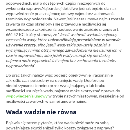
odpowiednich, mało dostępnych części, niezbędnych do
wykonania naprawy.Najbardziej dotkliwe jednak będzie dla nas
wypowiedzenie przez najemcę umowy najmu bez zachowania
terminów wypowiedzenia. Nawet jeśli nasza umowa najmu została
zawarta na czas określony i nie przewiduje możliwości jej
wcześniejszego zakończenia, zastosowanie znajdzie przepis art.
664 §2 KC, który stanowi, że "
Jeżeli w chwili wydania najemcy
rzecz miała wady, które
uniemożliwiają przewidziane w umowie
używanie rzeczy
, albo jeżeli wady takie powstały później, a
wynajmujący mimo otrzymanego zawiadomienia nie usunął ich w
czasie odpowiednim, albo jeżeli wady usunąć się nie dadzą,
najemca może wypowiedzieć najem bez zachowania terminów
wypowiedzenia
".
Do prac takich należy więc podejść obiektywnie i racjonalnie
zakreślić czas potrzebny na usunięcie wady. Dopiero po
niedotrzymaniu terminu przez wynajmującego lub braku
możliwości usunięcia wady, najemca może skorzystać z prawa do
wypowiedzenia umowy
w trybie natychmiastowym, niezależnie od
możliwości zawartych w samej umowie najmu.
Wada wadzie nie równa
Pojawia się zatem pytanie, która wada nieść może za sobą
poważniejsze skutki aniżeli tylko koszty związane z naprawą?