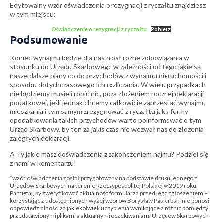
Edytowalny wzór oświadczenia o rezygnacji z ryczałtu znajdziesz
w tym miejscu:
Oświadczenie o rezygnacji z ryczałtu
Pobierz
Podsumowanie
Koniec wynajmu będzie dla nas niósł różne zobowiązania w
stosunku do Urzędu Skarbowego w zależności od tego jakie są
nasze dalsze plany co do przychodów z wynajmu nieruchomości i
sposobu dotychczasowego ich rozliczania. W wielu przypadkach
nie będziemy musieli robić nic, poza złożeniem rocznej deklaracji
podatkowej, jeśli jednak chcemy całkowicie zaprzestać wynajmu
mieszkania i tym samym zrezygnować z ryczałtu jako formy
opodatkowania takich przychodów warto poinformować o tym
Urząd Skarbowy, by ten za jakiś czas nie wezwał nas do złożenia
zaległych deklaracji.
A Ty jakie masz doświadczenia z zakończeniem najmu? Podziel się
z nami w komentarzu!
*wzór oświadczenia został przygotowany na podstawie druku jednego z
Urzędów Skarbowych na terenie Rzeczypospolitej Polskiej w 2019 roku.
Pamiętaj, by zweryfikować aktualność formularza przed jego zgłoszeniem –
korzystając z udostępnionych wyżej wzorów Borysław Pasierbski nie ponosi
odpowiedzialności za jakiekolwiek uchybienia wynikające z różnic pomiędzy
przedstawionymi plikami a aktualnymi oczekiwaniami Urzędów Skarbowych