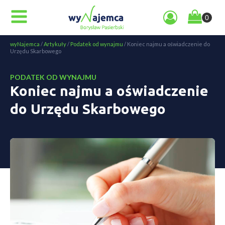
wyNajemca
/
Artykuły
/
Podatek od wynajmu
/
Koniec najmu a oświadczenie do
Urzędu Skarbowego
PODATEK OD WYNAJMU
Koniec najmu a oświadczenie
do Urzędu Skarbowego