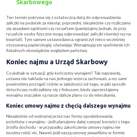
Skarbowego
Ten termin pokrywa się z ostateczną datą do odprowadzenia
zaliczki na podatek za miesiąc poprzedni, niezależnie czy rozliczamy
się zasadami ogólnymi czy ryczałtem (pamiętajmy jednak, że przy
ryczałcie osoby fizyczne mogą odprowadzać zaliczki również raz na
kwartał). Tym samym ustawodawca ograniczył nieco wcześniej
stosowaną papierologię, ułatwiając Wynajmującym spełnienie ich
fiskalnych obowiązków względem państwa.
Koniec najmu a Urząd Skarbowy
Co jednak w sytuacji, gdy kończymy wynajem? Tak naprawdę,
ustawa nie nakłada na nas jednego wzorca zachowań, a my sami
powinniśmy postąpić różnie w zależności od tego, w jaki sposób
dotychczas rozliczaliśmy się z fiskusem, kiedy zaprzestajemy
wynajmu oraz jakie są nasze dalsze plany co do mieszkania.
Koniec umowy najmu z chęcią dalszego wynajmu
Niezależnie od wybranej przez nas formy opodatkowania
pożytków z wynajmu - jeśli planujemy dalej czerpać korzyści z tego
źródła dochodu - w przypadku zakończenia umowy najmu nie
musimy robić nic. Nawet jeśli naszą umowę zawarliśmy w formie