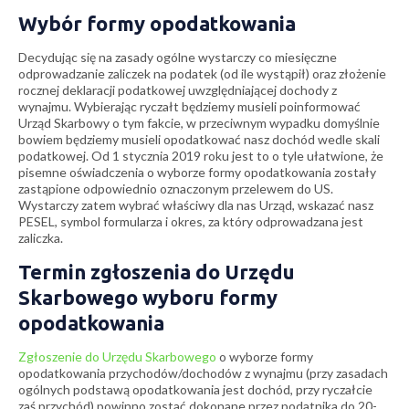
Wybór formy opodatkowania
Decydując się na zasady ogólne wystarczy co miesięczne
odprowadzanie zaliczek na podatek (od ile wystąpił) oraz złożenie
rocznej deklaracji podatkowej uwzględniającej dochody z
wynajmu. Wybierając ryczałt będziemy musieli poinformować
Urząd Skarbowy o tym fakcie, w przeciwnym wypadku domyślnie
bowiem będziemy musieli opodatkować nasz dochód wedle skali
podatkowej. Od 1 stycznia 2019 roku jest to o tyle ułatwione, że
pisemne oświadczenia o wyborze formy opodatkowania zostały
zastąpione odpowiednio oznaczonym przelewem do US.
Wystarczy zatem wybrać właściwy dla nas Urząd, wskazać nasz
PESEL, symbol formularza i okres, za który odprowadzana jest
zaliczka.
Termin zgłoszenia do Urzędu
Skarbowego wyboru formy
opodatkowania
Zgłoszenie do Urzędu Skarbowego
o wyborze formy
opodatkowania przychodów/dochodów z wynajmu (przy zasadach
ogólnych podstawą opodatkowania jest dochód, przy ryczałcie
zaś przychód) powinno zostać dokonane przez podatnika do 20-