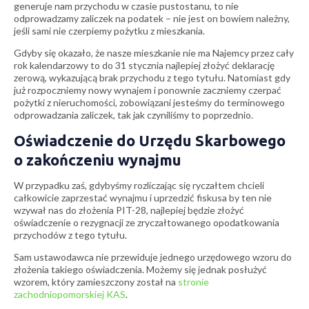
generuje nam przychodu w czasie pustostanu, to nie
odprowadzamy zaliczek na podatek – nie jest on bowiem należny,
jeśli sami nie czerpiemy pożytku z mieszkania.
Gdyby się okazało, że nasze mieszkanie nie ma Najemcy przez cały
rok kalendarzowy to do 31 stycznia najlepiej złożyć deklarację
zerową, wykazującą brak przychodu z tego tytułu. Natomiast gdy
już rozpoczniemy nowy wynajem i ponownie zaczniemy czerpać
pożytki z nieruchomości, zobowiązani jesteśmy do terminowego
odprowadzania zaliczek, tak jak czyniliśmy to poprzednio.
Oświadczenie do Urzędu Skarbowego
o zakończeniu wynajmu
W przypadku zaś, gdybyśmy rozliczając się ryczałtem chcieli
całkowicie zaprzestać wynajmu i uprzedzić fiskusa by ten nie
wzywał nas do złożenia PIT-28, najlepiej będzie złożyć
oświadczenie o rezygnacji ze zryczałtowanego opodatkowania
przychodów z tego tytułu.
Sam ustawodawca nie przewiduje jednego urzędowego wzoru do
złożenia takiego oświadczenia. Możemy się jednak posłużyć
wzorem, który zamieszczony został na
stronie
zachodniopomorskiej KAS
.