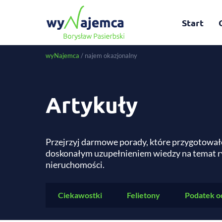
Start
wyNajemca
/
najem okazjonalny
Artykuły
Przejrzyj darmowe porady, które przygotował
doskonałym uzupełnieniem wiedzy na temat r
nieruchomości.
Ciekawostki
Felietony
Podatek o