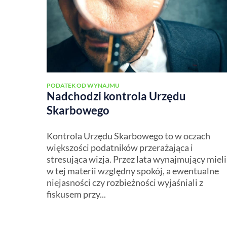
PODATEK OD WYNAJMU
Nadchodzi kontrola Urzędu
Skarbowego
Kontrola Urzędu Skarbowego to w oczach
większości podatników przerażająca i
stresująca wizja. Przez lata wynajmujący mieli
w tej materii względny spokój, a ewentualne
niejasności czy rozbieżności wyjaśniali z
fiskusem przy...