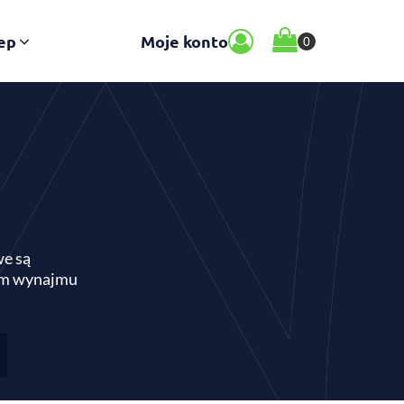
ep
Moje konto
we są
orm wynajmu