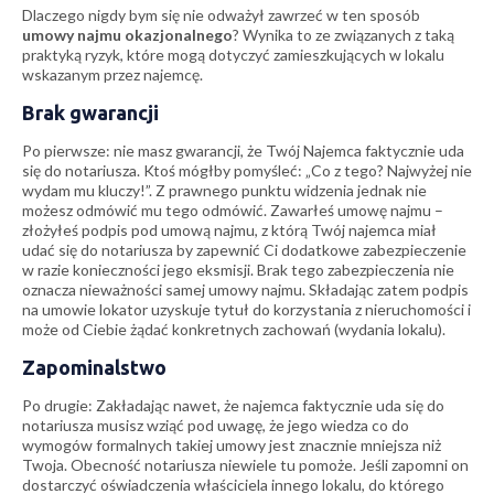
Dlaczego nigdy bym się nie odważył zawrzeć w ten sposób
umowy najmu okazjonalnego
? Wynika to ze związanych z taką
praktyką ryzyk, które mogą dotyczyć zamieszkujących w lokalu
wskazanym przez najemcę.
Brak gwarancji
Po pierwsze: nie masz gwarancji, że Twój Najemca faktycznie uda
się do notariusza. Ktoś mógłby pomyśleć: „Co z tego? Najwyżej nie
wydam mu kluczy!”. Z prawnego punktu widzenia jednak nie
możesz odmówić mu tego odmówić. Zawarłeś umowę najmu –
złożyłeś podpis pod umową najmu, z którą Twój najemca miał
udać się do notariusza by zapewnić Ci dodatkowe zabezpieczenie
w razie konieczności jego eksmisji. Brak tego zabezpieczenia nie
oznacza nieważności samej umowy najmu. Składając zatem podpis
na umowie lokator uzyskuje tytuł do korzystania z nieruchomości i
może od Ciebie żądać konkretnych zachowań (wydania lokalu).
Zapominalstwo
Po drugie: Zakładając nawet, że najemca faktycznie uda się do
notariusza musisz wziąć pod uwagę, że jego wiedza co do
wymogów formalnych takiej umowy jest znacznie mniejsza niż
Twoja. Obecność notariusza niewiele tu pomoże. Jeśli zapomni on
dostarczyć oświadczenia właściciela innego lokalu, do którego