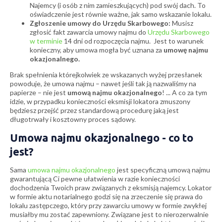
Najemcy (i osób z nim zamieszkujących) pod swój dach. To
oświadczenie jest równie ważne, jak samo wskazanie lokalu.
Zgłoszenie umowy do Urzędu Skarbowego:
Musisz
zgłosić fakt zawarcia umowy najmu do
Urzędu
Skarbowego
w terminie
14 dni od rozpoczęcia najmu. Jest to warunek
konieczny, aby umowa mogła być uznana za
umowę najmu
okazjonalnego.
Brak spełnienia którejkolwiek ze wskazanych wyżej przesłanek
powoduje, że umowa najmu – nawet jeśli tak ją nazwaliśmy na
papierze – nie jest
umową najmu okazjonalnego
! ... A co za tym
idzie, w przypadku konieczności eksmisji lokatora zmuszony
będziesz przejść przez standardową procedurę jaką jest
długotrwały i kosztowny proces sądowy.
Umowa najmu okazjonalnego - co to
jest?
Sama
umowa najmu okazjonalnego
jest specyficzną umową najmu
gwarantującą Ci pewne ułatwienia w razie konieczności
dochodzenia Twoich praw związanych z eksmisją najemcy. Lokator
w formie aktu notarialnego godzi się na zrzeczenie się prawa do
lokalu zastępczego, który przy zawarciu umowy w formie zwykłej
musiałby mu zostać zapewniony. Związane jest to nierozerwalnie