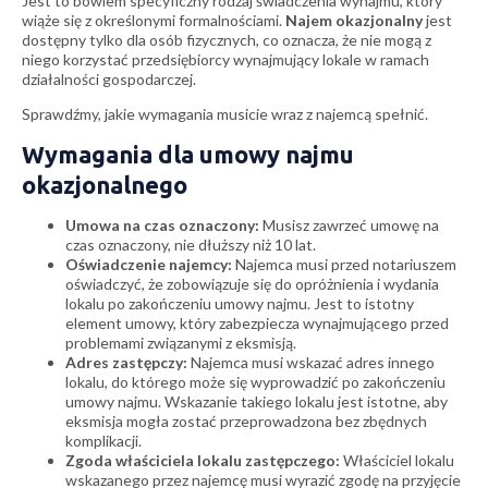
Jest to bowiem specyficzny rodzaj świadczenia wynajmu, który
wiąże się z określonymi formalnościami.
Najem okazjonalny
jest
dostępny tylko dla osób fizycznych, co oznacza, że nie mogą z
niego korzystać przedsiębiorcy wynajmujący lokale w ramach
działalności gospodarczej.
Sprawdźmy, jakie wymagania musicie wraz z najemcą spełnić.
Wymagania dla umowy najmu
okazjonalnego
Umowa na czas oznaczony:
Musisz zawrzeć umowę na
czas oznaczony, nie dłuższy niż 10 lat.
Oświadczenie najemcy:
Najemca musi przed notariuszem
oświadczyć, że zobowiązuje się do opróżnienia i wydania
lokalu po zakończeniu umowy najmu. Jest to istotny
element umowy, który zabezpiecza wynajmującego przed
problemami związanymi z eksmisją.
Adres zastępczy:
Najemca musi wskazać adres innego
lokalu, do którego może się wyprowadzić po zakończeniu
umowy najmu. Wskazanie takiego lokalu jest istotne, aby
eksmisja mogła zostać przeprowadzona bez zbędnych
komplikacji.
Zgoda właściciela lokalu zastępczego:
Właściciel lokalu
wskazanego przez najemcę musi wyrazić zgodę na przyjęcie