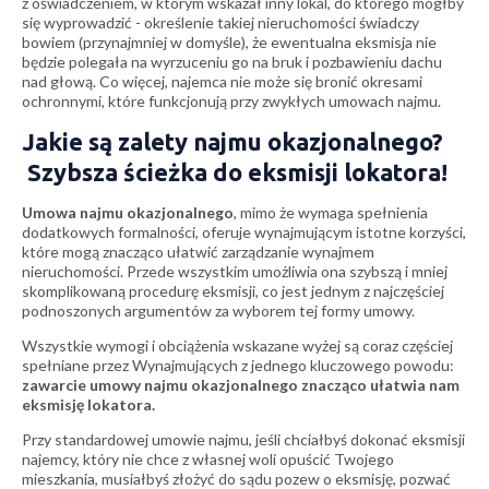
z oświadczeniem, w którym wskazał inny lokal, do którego mógłby
się wyprowadzić - określenie takiej nieruchomości świadczy
bowiem (przynajmniej w domyśle), że ewentualna eksmisja nie
będzie polegała na wyrzuceniu go na bruk i pozbawieniu dachu
nad głową. Co więcej, najemca nie może się bronić okresami
ochronnymi, które funkcjonują przy zwykłych umowach najmu.
Jakie są zalety najmu okazjonalnego?
Szybsza ścieżka do eksmisji lokatora!
Umowa najmu okazjonalnego
, mimo że wymaga spełnienia
dodatkowych formalności, oferuje wynajmującym istotne korzyści,
które mogą znacząco ułatwić zarządzanie wynajmem
nieruchomości. Przede wszystkim umożliwia ona szybszą i mniej
skomplikowaną procedurę eksmisji, co jest jednym z najczęściej
podnoszonych argumentów za wyborem tej formy umowy.
Wszystkie wymogi i obciążenia wskazane wyżej są coraz częściej
spełniane przez Wynajmujących z jednego kluczowego powodu:
zawarcie umowy najmu okazjonalnego znacząco ułatwia nam
eksmisję lokatora.
Przy standardowej umowie najmu, jeśli chciałbyś dokonać eksmisji
najemcy, który nie chce z własnej woli opuścić Twojego
mieszkania, musiałbyś złożyć do sądu pozew o eksmisję, pozwać