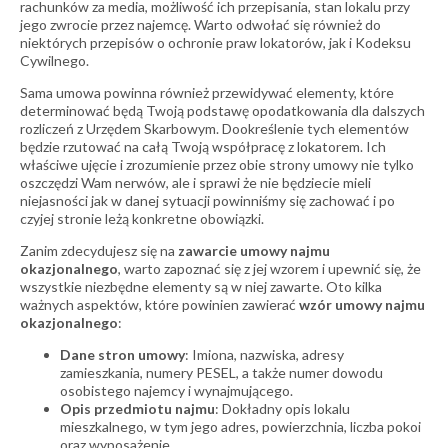
rachunków za media, możliwość ich przepisania, stan lokalu przy
jego zwrocie przez najemcę. Warto odwołać się również do
niektórych przepisów o ochronie praw lokatorów, jak i Kodeksu
Cywilnego.
Sama umowa powinna również przewidywać elementy, które
determinować będą Twoją podstawę opodatkowania dla dalszych
rozliczeń z Urzędem Skarbowym. Dookreślenie tych elementów
będzie rzutować na całą Twoją współpracę z lokatorem. Ich
właściwe ujęcie i zrozumienie przez obie strony umowy nie tylko
oszczędzi Wam nerwów, ale i sprawi że nie będziecie mieli
niejasności jak w danej sytuacji powinniśmy się zachować i po
czyjej stronie leżą konkretne obowiązki.
Zanim zdecydujesz się na
zawarcie umowy najmu
okazjonalnego
, warto zapoznać się z jej wzorem i upewnić się, że
wszystkie niezbędne elementy są w niej zawarte. Oto kilka
ważnych aspektów, które powinien zawierać
wzór umowy najmu
okazjonalnego
:
Dane stron umowy
: Imiona, nazwiska, adresy
zamieszkania, numery PESEL, a także numer dowodu
osobistego najemcy i wynajmującego.
Opis przedmiotu najmu
: Dokładny opis lokalu
mieszkalnego, w tym jego adres, powierzchnia, liczba pokoi
oraz wyposażenie.