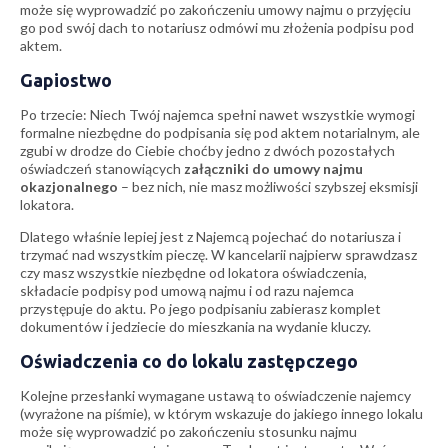
może się wyprowadzić po zakończeniu umowy najmu o przyjęciu
go pod swój dach to notariusz odmówi mu złożenia podpisu pod
aktem.
Gapiostwo
Po trzecie: Niech Twój najemca spełni nawet wszystkie wymogi
formalne niezbędne do podpisania się pod aktem notarialnym, ale
zgubi w drodze do Ciebie choćby jedno z dwóch pozostałych
oświadczeń stanowiących
załączniki do umowy najmu
okazjonalnego
– bez nich, nie masz możliwości szybszej eksmisji
lokatora.
Dlatego właśnie lepiej jest z Najemcą pojechać do notariusza i
trzymać nad wszystkim pieczę. W kancelarii najpierw sprawdzasz
czy masz wszystkie niezbędne od lokatora oświadczenia,
składacie podpisy pod umową najmu i od razu najemca
przystępuje do aktu. Po jego podpisaniu zabierasz komplet
dokumentów i jedziecie do mieszkania na wydanie kluczy.
Oświadczenia co do lokalu zastępczego
Kolejne przesłanki wymagane ustawą to oświadczenie najemcy
(wyrażone na piśmie), w którym wskazuje do jakiego innego lokalu
może się wyprowadzić po zakończeniu stosunku najmu