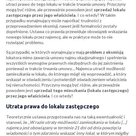
utraci prawo do tego lokalu w trakcie trwania umowy. Przyczyny
mogą być różne, ale przeważnie powodem jest
sprzedaż lokalu
zastępczego przez jego właściciela
. I co wtedy? W takim
przypadku wynajmujący może napotkać trudności z
przeprowadzeniem eksmisji, nawet jeśli formalności zostały
dopełnione. Ustawa co prawda przewiduje obowiązek wskazania
nowego lokalu przez najemcę, ale w praktyce może to nie
rozwiązać problemu.
Są przypadki, w których wynajmujący mają
problem z eksmisją
lokatora mimo zawarcia umowy najmu okazjonalnego i spełnienia
wszystkich wymogów prawnych niezbędnych do jej zaistnienia
ponieważ w trakcie trwania umowy… Najemca utracił możliwość
zamieszkania w lokalu, do którego mógł się wyprowadzić, a który
wskazał w oświadczeniu i potwierdził oświadczeniem właściciela
tej nieruchomości. Przyczyny mogą być różne, ale przeważnie
powodem jest
sprzedaż tego mieszkania (lokalu zastępczego)
przez jego właściciela
. I co wtedy?
Utrata prawa do lokalu zastępczego
Teoretycznie ustawa przygotowała nas na taką ewentualność i
stanowi, że „
W razie utraty możliwości zamieszkania w lokalu […]
najemca jest obowiązany w terminie 21 dni od dnia powzięcia
wiadomości o tym zdarzeniu wskazać inny lokal, w którym mógłby