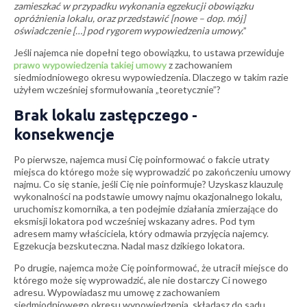
zamieszkać w przypadku wykonania egzekucji obowiązku
opróżnienia lokalu, oraz przedstawić [nowe – dop. mój]
oświadczenie […] pod rygorem wypowiedzenia umowy.
”
Jeśli najemca nie dopełni tego obowiązku, to ustawa przewiduje
prawo wypowiedzenia takiej umowy
z zachowaniem
siedmiodniowego okresu wypowiedzenia. Dlaczego w takim razie
użyłem wcześniej sformułowania „teoretycznie”?
Brak lokalu zastępczego -
konsekwencje
Po pierwsze, najemca musi Cię poinformować o fakcie utraty
miejsca do którego może się wyprowadzić po zakończeniu umowy
najmu. Co się stanie, jeśli Cię nie poinformuje? Uzyskasz klauzulę
wykonalności na podstawie umowy najmu okazjonalnego lokalu,
uruchomisz komornika, a ten podejmie działania zmierzające do
eksmisji lokatora pod wcześniej wskazany adres. Pod tym
adresem mamy właściciela, który odmawia przyjęcia najemcy.
Egzekucja bezskuteczna. Nadal masz dzikiego lokatora.
Po drugie, najemca może Cię poinformować, że utracił miejsce do
którego może się wyprowadzić, ale nie dostarczy Ci nowego
adresu. Wypowiadasz mu umowę z zachowaniem
siedmiodniowego okresu wypowiedzenia, składasz do sądu