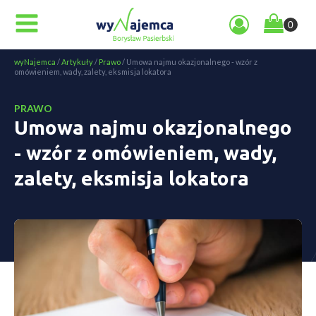
wyNajemca
/
Artykuły
/
Prawo
/
Umowa najmu okazjonalnego - wzór z
omówieniem, wady, zalety, eksmisja lokatora
PRAWO
Umowa najmu okazjonalnego
- wzór z omówieniem, wady,
zalety, eksmisja lokatora