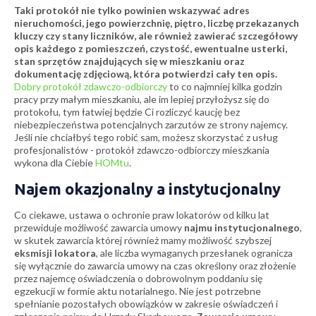
Taki protokół nie tylko powinien wskazywać adres
nieruchomości, jego powierzchnię, piętro, liczbę przekazanych
kluczy czy stany liczników, ale również zawierać szczegółowy
opis każdego z pomieszczeń, czystość, ewentualne usterki,
stan sprzętów znajdujących się w mieszkaniu oraz
dokumentację zdjęciową, która potwierdzi cały ten opis.
Dobry protokół zdawczo-odbiorczy
to co najmniej kilka godzin
pracy przy małym mieszkaniu, ale im lepiej przyłożysz się do
protokołu, tym łatwiej będzie Ci rozliczyć kaucję bez
niebezpieczeństwa potencjalnych zarzutów ze strony najemcy.
Jeśli nie chciałbyś tego robić sam, możesz skorzystać z usług
profesjonalistów - protokół zdawczo-odbiorczy mieszkania
wykona dla Ciebie
HOMtu
.
Najem okazjonalny a instytucjonalny
Co ciekawe, ustawa o ochronie praw lokatorów od kilku lat
przewiduje możliwość zawarcia umowy
najmu instytucjonalnego
,
w skutek zawarcia której również mamy możliwość szybszej
eksmisji lokatora
, ale liczba wymaganych przesłanek ogranicza
się wyłącznie do zawarcia umowy na czas określony oraz złożenie
przez najemcę oświadczenia o dobrowolnym poddaniu się
egzekucji w formie aktu notarialnego. Nie jest potrzebne
spełnianie pozostałych obowiązków w zakresie oświadczeń i