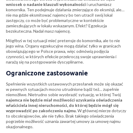
wniosek o nadanie klauzuli wykonalności
i uruchamiasz
komornika. Ten podejmuje działania zmierzające do eksmisji, ale…
nie ma gdzie eksmitować najemcy bo ten utracił swój lokal
zastępczy, co może być problematyczne w kontekście
zamieszkujących w lokalu wskazanym. Efekt? Egzekucja
bezskuteczna. Nadal masz najemcę.
Mógłbyś w tej sytuacji mieć pretensje do komornika, ale to nie
jego wina. Organy egzekucyjne mogą działać tylko w granicach
obowiązującego w Polsce prawa, więc odmówią podjęcia
czynności, w których efekcie przekroczą swoje uprawnienia i
narażą się na postępowanie dyscyplinarne.
Ograniczone zastosowanie
Spełnienie wszystkich ustawowych przesłanek może się okazać
w pewnych sytuacjach mocno utrudnione bądź też… zupełnie
niemożliwe. Nietrudno sobie wyobrazić sytuację, w której Twój
najemca nie będzie miał możliwości uzyskania oświadczenia
właściciela innej nieruchomości, do której będzie mógł się
wyprowadzić po zakończeniu najmu.
W głównej mierze dotyczy
to obcokrajowców, ale nie tylko. Brak takiego oświadczenia
pogrzebie możliwość uznania zawartej umowy za umowę najmu
okazjonalnego.