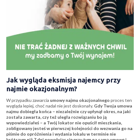
Jak wygląda eksmisja najemcy przy
najmie okazjonalnym?
W przypadku zawarcia
umowy najmu okazjonalnego
proces ten
wygląda lepiej, choć nadal nie jest doskonały.
Gdy Twoja umowa
najmu dobiegła końca – niezależnie czy upłynął okres, na jaki
została zawarta, czy też uległa rozwiązaniu bo ją
wypowiedziałeś – a Twój lokator nie opuścił mieszkania,
zobligowany jesteś w pierwszej kolejności do
wezwania go na
piśmie do opróżnienia i wydania lokalu w terminie nie
krótszym niż 7 dni powołując się przy tym na samą umowę i