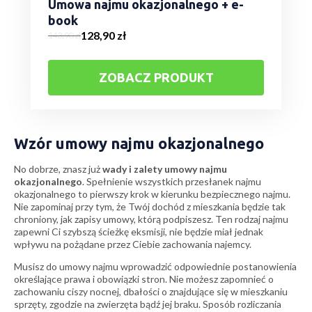
Umowa najmu okazjonalnego + e-
book
128,90
zł
143,90
zł
Pierwotna
Aktualna
cena
cena
wynosiła:
wynosi:
ZOBACZ PRODUKT
143,90 zł.
128,90 zł.
Wzór umowy najmu okazjonalnego
No dobrze, znasz już
wady i zalety umowy najmu
okazjonalnego
. Spełnienie wszystkich przesłanek najmu
okazjonalnego to pierwszy krok w kierunku bezpiecznego najmu.
Nie zapominaj przy tym, że Twój dochód z mieszkania będzie tak
chroniony, jak zapisy umowy, którą podpiszesz. Ten rodzaj najmu
zapewni Ci szybszą ścieżkę eksmisji, nie będzie miał jednak
wpływu na pożądane przez Ciebie zachowania najemcy.
Musisz do umowy najmu wprowadzić odpowiednie postanowienia
określające prawa i obowiązki stron. Nie możesz zapomnieć o
zachowaniu ciszy nocnej, dbałości o znajdujące się w mieszkaniu
sprzęty, zgodzie na zwierzęta bądź jej braku. Sposób rozliczania