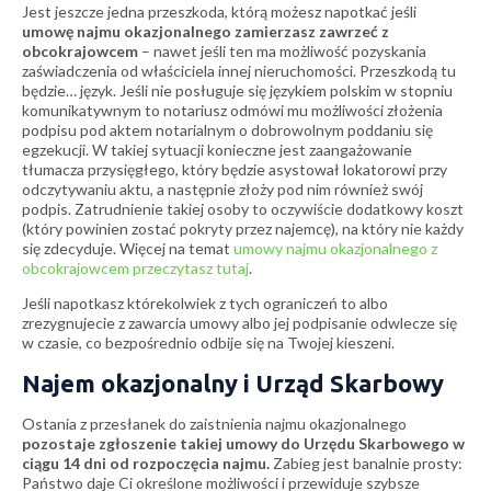
Jest jeszcze jedna przeszkoda, którą możesz napotkać jeśli
umowę najmu okazjonalnego zamierzasz zawrzeć z
obcokrajowcem
– nawet jeśli ten ma możliwość pozyskania
zaświadczenia od właściciela innej nieruchomości. Przeszkodą tu
będzie… język. Jeśli nie posługuje się językiem polskim w stopniu
komunikatywnym to notariusz odmówi mu możliwości złożenia
podpisu pod aktem notarialnym o dobrowolnym poddaniu się
egzekucji. W takiej sytuacji konieczne jest zaangażowanie
tłumacza przysięgłego, który będzie asystował lokatorowi przy
odczytywaniu aktu, a następnie złoży pod nim również swój
podpis. Zatrudnienie takiej osoby to oczywiście dodatkowy koszt
(który powinien zostać pokryty przez najemcę), na który nie każdy
się zdecyduje. Więcej na temat
umowy najmu okazjonalnego z
obcokrajowcem przeczytasz tutaj
.
Jeśli napotkasz którekolwiek z tych ograniczeń to albo
zrezygnujecie z zawarcia umowy albo jej podpisanie odwlecze się
w czasie, co bezpośrednio odbije się na Twojej kieszeni.
Najem okazjonalny i Urząd Skarbowy
Ostania z przesłanek do zaistnienia najmu okazjonalnego
pozostaje zgłoszenie takiej umowy do Urzędu Skarbowego w
ciągu 14 dni od rozpoczęcia najmu.
Zabieg jest banalnie prosty:
Państwo daje Ci określone możliwości i przewiduje szybsze