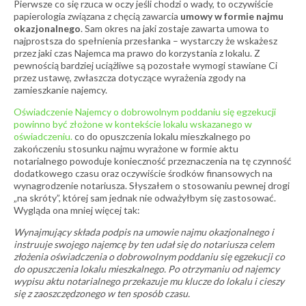
Pierwsze co się rzuca w oczy jeśli chodzi o wady, to oczywiście
papierologia związana z chęcią zawarcia
umowy w formie najmu
okazjonalnego
. Sam okres na jaki zostaje zawarta umowa to
najprostsza do spełnienia przesłanka – wystarczy że wskażesz
przez jaki czas Najemca ma prawo do korzystania z lokalu. Z
pewnością bardziej uciążliwe są pozostałe wymogi stawiane Ci
przez ustawę, zwłaszcza dotyczące wyrażenia zgody na
zamieszkanie najemcy.
Oświadczenie Najemcy o dobrowolnym poddaniu się egzekucji
powinno być złożone w kontekście lokalu wskazanego w
oświadczeniu.
co do opuszczenia lokalu mieszkalnego po
zakończeniu stosunku najmu wyrażone w formie aktu
notarialnego powoduje konieczność przeznaczenia na tę czynność
dodatkowego czasu oraz oczywiście środków finansowych na
wynagrodzenie notariusza. Słyszałem o stosowaniu pewnej drogi
„na skróty”, której sam jednak nie odważyłbym się zastosować.
Wygląda ona mniej więcej tak:
Wynajmujący składa podpis na umowie najmu okazjonalnego i
instruuje swojego najemcę by ten udał się do notariusza celem
złożenia oświadczenia o dobrowolnym poddaniu się egzekucji co
do opuszczenia lokalu mieszkalnego. Po otrzymaniu od najemcy
wypisu aktu notarialnego przekazuje mu klucze do lokalu i cieszy
się z zaoszczędzonego w ten sposób czasu.