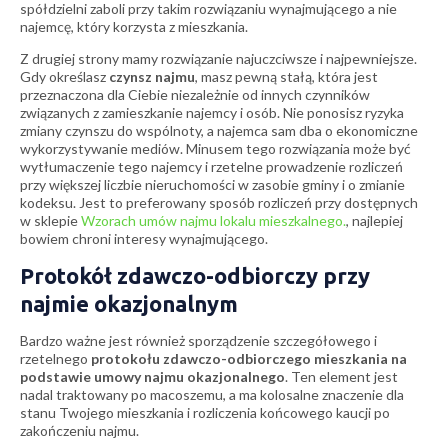
spółdzielni zaboli przy takim rozwiązaniu wynajmującego a nie
najemcę, który korzysta z mieszkania.
Z drugiej strony mamy rozwiązanie najuczciwsze i najpewniejsze.
Gdy określasz
czynsz najmu
, masz pewną stałą, która jest
przeznaczona dla Ciebie niezależnie od innych czynników
związanych z zamieszkanie najemcy i osób. Nie ponosisz ryzyka
zmiany czynszu do wspólnoty, a najemca sam dba o ekonomiczne
wykorzystywanie mediów. Minusem tego rozwiązania może być
wytłumaczenie tego najemcy i rzetelne prowadzenie rozliczeń
przy większej liczbie nieruchomości w zasobie gminy i o zmianie
kodeksu. Jest to preferowany sposób rozliczeń przy dostępnych
w sklepie
Wzorach umów najmu lokalu mieszkalnego.
, najlepiej
bowiem chroni interesy wynajmującego.
Protokół zdawczo-odbiorczy przy
najmie okazjonalnym
Bardzo ważne jest również sporządzenie szczegółowego i
rzetelnego
protokołu zdawczo-odbiorczego mieszkania na
podstawie umowy najmu okazjonalnego
. Ten element jest
nadal traktowany po macoszemu, a ma kolosalne znaczenie dla
stanu Twojego mieszkania i rozliczenia końcowego kaucji po
zakończeniu najmu.