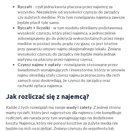
Ryczałt
- czyli jedna kwota płacona przez najemcę za
wszystko. Niezależnie od wysokości czynszu do zarządcy
czy zużytych mediów. Przy tym rozwiązaniu najemca zawsze
będzie płacił tyle samo.
Ryczałt + liczniki
- w tym modelu określamy podstawową
wysokość czynszu, który płaci najemca, a jednocześnie
zobowiązujemy go do pokrycia wykorzystanych przez niego
mediów w postaci wody, prądu czy gazu, co jest istotne
przy zawarciu umowy najmu okazjonalnego lokalu. Zmiana
wysokości czynszu do zarządcy nie będzie miała jednak
wpływu na płacony przez najemcę czynsz.
Czynsz najmu + opłaty - r
ozwiązanie stosowane przez
świadomych wynajmujących i inwestorów, którzy w umowie
najmu określają stały czynsz najmu przeznaczony dla nich
samych oraz dookreślają, że czynsz do zarządcy oraz
rachunki opłaca najemca.
Jak rozliczać się z najemcą?
Każde z tych rozwiązań ma swoje
wady i zalety
. Z jednej strony
mamy ryczałt, który jest najprostszy dla najemcy i nie komplikuje
rozliczeń, ale naraża przy tym wynajmującego na dodatkowe
koszty. Najemca, który nie ponosi kosztów za zużyte media nie
będzie na nich oszczędzał. Zmiana czynszu do wspólnoty lub