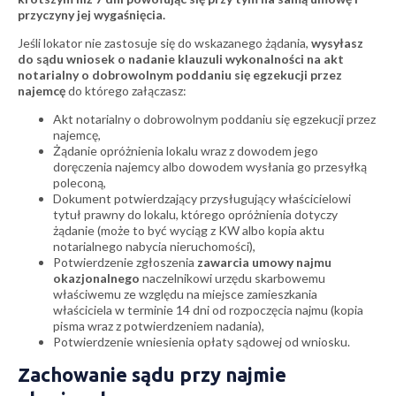
przyczyny jej wygaśnięcia.
Jeśli lokator nie zastosuje się do wskazanego żądania,
wysyłasz
do sądu wniosek o nadanie klauzuli wykonalności na akt
notarialny o dobrowolnym poddaniu się egzekucji przez
najemcę
do którego załączasz:
Akt notarialny o dobrowolnym poddaniu się egzekucji przez
najemcę,
Żądanie opróżnienia lokalu wraz z dowodem jego
doręczenia najemcy albo dowodem wysłania go przesyłką
poleconą,
Dokument potwierdzający przysługujący właścicielowi
tytuł prawny do lokalu, którego opróżnienia dotyczy
żądanie (może to być wyciąg z KW albo kopia aktu
notarialnego nabycia nieruchomości),
Potwierdzenie zgłoszenia
zawarcia umowy najmu
okazjonalnego
naczelnikowi urzędu skarbowemu
właściwemu ze względu na miejsce zamieszkania
właściciela w terminie 14 dni od rozpoczęcia najmu (kopia
pisma wraz z potwierdzeniem nadania),
Potwierdzenie wniesienia opłaty sądowej od wniosku.
Zachowanie sądu przy najmie