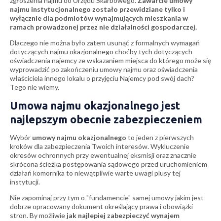
zgłoszenia najmu do Urzędu Skarbowego.
Zawarcie umowy
najmu instytucjonalnego zostało przewidziane tylko i
wyłącznie dla podmiotów wynajmujących mieszkania w
ramach prowadzonej przez nie działalności gospodarczej.
Dlaczego nie można było zatem usunąć z formalnych wymagań
dotyczących najmu okazjonalnego choćby tych dotyczących
oświadczenia najemcy ze wskazaniem miejsca do którego może się
wyprowadzić po zakończeniu umowy najmu oraz oświadczenia
właściciela innego lokalu o przyjęciu Najemcy pod swój dach?
Tego nie wiemy.
Umowa najmu okazjonalnego jest
najlepszym obecnie zabezpieczeniem
Wybór
umowy najmu okazjonalnego
to jeden z pierwszych
kroków dla zabezpieczenia Twoich interesów. Wykluczenie
okresów ochronnych przy ewentualnej eksmisji oraz znacznie
skrócona ścieżka postępowania sądowego przed uruchomieniem
działań komornika to niewątpliwie warte uwagi plusy tej
instytucji.
Nie zapominaj przy tym o "fundamencie" samej umowy jakim jest
dobrze opracowany dokument określający prawa i obowiązki
stron. By możliwie
jak najlepiej zabezpieczyć wynajem