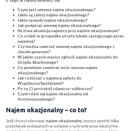
Z tego artykułu dowiesz się:
Czym jest umowa najmu okazjonalnego?
Jakie są zalety najmu okazjonalnego?
Jakie są wady najmu okazjonalnego?
Jak podpisać umowę najmu okazjonalnego?
Ile trwa eksmisja najemcy przy najmie okazjonalnym?
Co zrobić w przypadku utraty lokalu zastępczego przez
najemcę?
Czy można zawrzeć umowę najmu okazjonalnego z
obcokrajowcem?
W jakim czasie musisz zgłosić najem okazjonalny do
Urzędu Skarbowego?
Co powinien zawierać wzór umowy najmu
okazjonalnego?
Jak rozliczać z najemcą opłaty do
Wspólnoty/Spółdzielni?
Po co Ci protokół zdawczo-odbiorczy?
Czym różni się najem okazjonalny od
instytucjonalnego?
Najem okazjonalny – co to?
Jeśli chcesz oferować
najem okazjonalny
, musisz spełnić kilka
przesłanek wskazanych w ustawie o ochronie praw lokatorów.