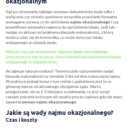
okazjonalnym
Sąd po otrzymaniu takiego zestawu dokumentów bada tylko i
wyłącznie czy zostały spełnione wszystkie przesłanki formalne
wymagane ustawą co do zaistnienia
najmu okazjonalnego
i czy
prawidłowo wezwałeś najemcę do opróżnienia lokalu. Jeśli tak –
nadaje on aktowi notarialnemu klauzulę wykonalności, z którą
możesz udać się do komornika, co może dotyczyć lokalu
wskazanego w oświadczeniu.
Więcej o tym jak eksmitować najemcę lokalu mieszkalnego
przeczytasz w tym artykule, który również porusza kwestie lokalu
wskazanego w oświadczeniu.
Ile zajmuje taka procedura? Teoretycznie sąd powinien nadać
klauzulę wykonalności w terminie 3 dni od dnia rozpoczęcia najmu.
W praktyce jednak bywa z tym różnie i uzależnione jest to w
głównej mierze od aktualnego obciążenia sądu. Warto
przygotować się na 2-3 miesiące oczekiwania, co jest wciąż
czasem znacznie krótszym niż zwykły proces sądowy gdy nie masz
zawartej
umowy najmu okazjonalnego
.
Jakie są wady najmu okazjonalnego?
Czas i koszty