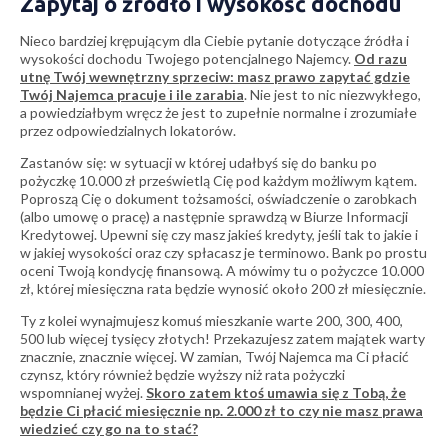
Zapytaj o źródło i wysokość dochodu
Nieco bardziej krępującym dla Ciebie pytanie dotyczące źródła i
wysokości dochodu Twojego potencjalnego Najemcy.
Od razu
utnę Twój wewnętrzny sprzeciw: masz prawo zapytać gdzie
Twój Najemca pracuje i ile zarabia
. Nie jest to nic niezwykłego,
a powiedziałbym wręcz że jest to zupełnie normalne i zrozumiałe
przez odpowiedzialnych lokatorów.
Zastanów się: w sytuacji w której udałbyś się do banku po
pożyczkę 10.000 zł prześwietlą Cię pod każdym możliwym kątem.
Poproszą Cię o dokument tożsamości, oświadczenie o zarobkach
(albo umowę o pracę) a następnie sprawdzą w Biurze Informacji
Kredytowej. Upewni się czy masz jakieś kredyty, jeśli tak to jakie i
w jakiej wysokości oraz czy spłacasz je terminowo. Bank po prostu
oceni Twoją kondycję finansową. A mówimy tu o pożyczce 10.000
zł, której miesięczna rata będzie wynosić około 200 zł miesięcznie.
Ty z kolei wynajmujesz komuś mieszkanie warte 200, 300, 400,
500 lub więcej tysięcy złotych! Przekazujesz zatem majątek warty
znacznie, znacznie więcej. W zamian, Twój Najemca ma Ci płacić
czynsz, który również będzie wyższy niż rata pożyczki
wspomnianej wyżej.
Skoro zatem ktoś umawia się z Tobą, że
będzie Ci płacić miesięcznie np. 2.000 zł to czy nie masz prawa
wiedzieć czy go na to stać?