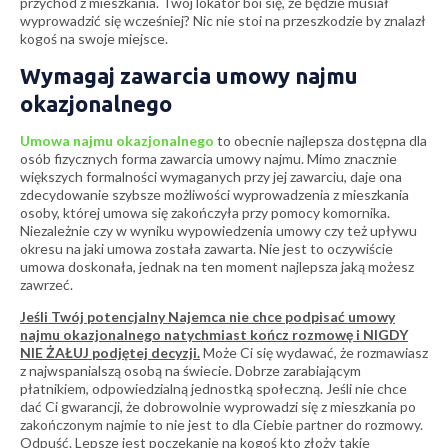
przychód z mieszkania. Twój lokator boi się, że będzie musiał
wyprowadzić się wcześniej? Nic nie stoi na przeszkodzie by znalazł
kogoś na swoje miejsce.
Wymagaj zawarcia umowy najmu
okazjonalnego
Umowa najmu okazjonalnego
to obecnie najlepsza dostępna dla
osób fizycznych forma zawarcia umowy najmu. Mimo znacznie
większych formalności wymaganych przy jej zawarciu, daje ona
zdecydowanie szybsze możliwości wyprowadzenia z mieszkania
osoby, której umowa się zakończyła przy pomocy komornika.
Niezależnie czy w wyniku wypowiedzenia umowy czy też upływu
okresu na jaki umowa została zawarta. Nie jest to oczywiście
umowa doskonała, jednak na ten moment najlepsza jaką możesz
zawrzeć.
Jeśli Twój potencjalny Najemca nie chce podpisać umowy
najmu okazjonalnego natychmiast kończ rozmowę i NIGDY
NIE ŻAŁUJ podjętej decyzji.
Może Ci się wydawać, że rozmawiasz
z najwspanialszą osobą na świecie. Dobrze zarabiającym
płatnikiem, odpowiedzialną jednostką społeczną. Jeśli nie chce
dać Ci gwarancji, że dobrowolnie wyprowadzi się z mieszkania po
zakończonym najmie to nie jest to dla Ciebie partner do rozmowy.
Odpuść. Lepsze jest poczekanie na kogoś kto złoży takie