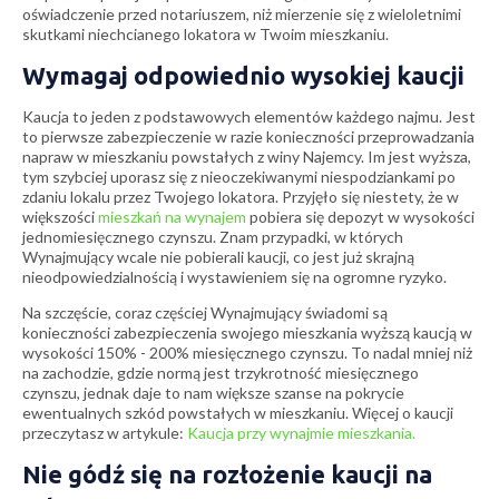
oświadczenie przed notariuszem, niż mierzenie się z wieloletnimi
skutkami niechcianego lokatora w Twoim mieszkaniu.
Wymagaj odpowiednio wysokiej kaucji
Kaucja to jeden z podstawowych elementów każdego najmu. Jest
to pierwsze zabezpieczenie w razie konieczności przeprowadzania
napraw w mieszkaniu powstałych z winy Najemcy. Im jest wyższa,
tym szybciej uporasz się z nieoczekiwanymi niespodziankami po
zdaniu lokalu przez Twojego lokatora. Przyjęło się niestety, że w
większości
mieszkań na wynajem
pobiera się depozyt w wysokości
jednomiesięcznego czynszu. Znam przypadki, w których
Wynajmujący wcale nie pobierali kaucji, co jest już skrajną
nieodpowiedzialnością i wystawieniem się na ogromne ryzyko.
Na szczęście, coraz częściej Wynajmujący świadomi są
konieczności zabezpieczenia swojego mieszkania wyższą kaucją w
wysokości 150% - 200% miesięcznego czynszu. To nadal mniej niż
na zachodzie, gdzie normą jest trzykrotność miesięcznego
czynszu, jednak daje to nam większe szanse na pokrycie
ewentualnych szkód powstałych w mieszkaniu. Więcej o kaucji
przeczytasz w artykule:
Kaucja przy wynajmie mieszkania.
Nie gódź się na rozłożenie kaucji na