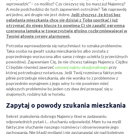
wprowadzić”
– co myślisz? Czy cieszysz się, bo masz już Najemcę?
A może podchodzisz do tych zapewnień ostrożnie? Tak naprawdę
ani jedno, ani drugie nie jest dobre.
Jeśli słyszysz, że ktoś bez
oglądania mieszkania chce się dzisiaj z Tobą spotkać i już
otrzymać do niego klucze to powinna Ci się zapalić ogromna
czerwona lampka w towarzystwie głośno rozbrzmiewającej w
Twojej głowie syreny alarmowej.
Potrzeba wprowadzenia się natychmiast to oznaka problemów.
Taka osoba na gwałt szuka mieszkania bo albo została z
poprzedniego wyrzucona albo sama z niego uciekła (z przeróżnych
powodów). Zapewniam Cię, że nie chcesz takiego Najemcy. Ciężko
Ci będzie również zawrzeć
umowę najmu okazjonalnego
przy
której potrzebujesz notariusza. Jeśli Twój rozmówca faktycznie
pilnie potrzebuje mieszkania, ale nie wynika to z problemów z
poprzednim wynajmem z jego winy to nie powinien mieć
większych problemów by jeden czy dwa dni przespać się u
znajomych, rodziny lub w hotelu.
Zapytaj o powody szukania mieszkania
Sekret znalezienia dobrego Najemcy tkwi w zadawaniu
odpowiednich pytań i… słuchaniu odpowiedzi. Mam tu na myśli
faktyczne słuchanie naszego rozmówcy i obserwowanie jego
zachowania. Nie błądź myślami i nie zastanawiaj się nad kolejnym