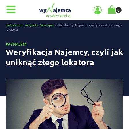
wyNajemca
/
Artykuły
/
Wynajem
/
Weryfikacja Najemcy, czyli jak uniknąć złego
lokatora
WYNAJEM
Weryfikacja Najemcy, czyli jak
uniknąć złego lokatora