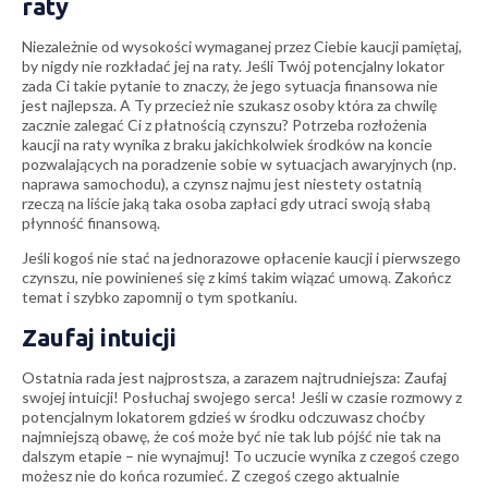
raty
Niezależnie od wysokości wymaganej przez Ciebie kaucji pamiętaj,
by nigdy nie rozkładać jej na raty. Jeśli Twój potencjalny lokator
zada Ci takie pytanie to znaczy, że jego sytuacja finansowa nie
jest najlepsza. A Ty przecież nie szukasz osoby która za chwilę
zacznie zalegać Ci z płatnością czynszu? Potrzeba rozłożenia
kaucji na raty wynika z braku jakichkolwiek środków na koncie
pozwalających na poradzenie sobie w sytuacjach awaryjnych (np.
naprawa samochodu), a czynsz najmu jest niestety ostatnią
rzeczą na liście jaką taka osoba zapłaci gdy utraci swoją słabą
płynność finansową.
Jeśli kogoś nie stać na jednorazowe opłacenie kaucji i pierwszego
czynszu, nie powinieneś się z kimś takim wiązać umową. Zakończ
temat i szybko zapomnij o tym spotkaniu.
Zaufaj intuicji
Ostatnia rada jest najprostsza, a zarazem najtrudniejsza: Zaufaj
swojej intuicji! Posłuchaj swojego serca! Jeśli w czasie rozmowy z
potencjalnym lokatorem gdzieś w środku odczuwasz choćby
najmniejszą obawę, że coś może być nie tak lub pójść nie tak na
dalszym etapie – nie wynajmuj! To uczucie wynika z czegoś czego
możesz nie do końca rozumieć. Z czegoś czego aktualnie