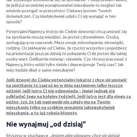
że jeśli już wcześniej wynajmowałeś mieszkanie to mogłeś tak
właśnie postąpić w przeszłości. Ciekawy jestem Twoich
doświadczeń. Czy kiedykolwiek udało Ci się wynająć w ten
sposób?
Potencjalni Najemcy, którzy do Ciebie dzwonią i chcą umówić się
na spotkanie muszą wiedzieć, że jesteś człowiekiem. Osobą
zasługującą na szacunek. Masz swoje zobowiązania, obowiązki,
rodzinę. Oczekiwanie od Ciebie, że rzucisz wszystko i pojedziesz
na prezentacje jeszcze dzisiaj to pokazanie Ci ile jesteś dla takiej
osoby wart. Delikatnie mówiąc: niewiele. Czy chcesz pracować z
Najemcą, który widzi tylko siebie i deprecjonuje Twój czas? Jak
więc będzie dbał o samo mieszkanie?
Jeśli dzwoni do Ciebie potencjalny lokator i chce się umówić
na spotkanie to zaproś go w dniu następnym (albo jeszcze
później, jeśli jutro Ci nie odpowiada – lepiej jednak nie
odkładać tego na kolejny tydzień). Jeśli jutro jest dla niego za
późno, tzn. że tak naprawdę nie zależy mu na Twoim
mieszkaniu tylko na szybkim wynajmie jakiegokolwiek
mieszkania, a to już rokuje kłopoty.
Nie wynajmuj „od dzisiaj”
Słyszysz w słuchawce
„Jestem zdecydowany, chcę się dzisiaj