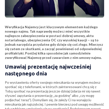
Weryfikacja Najemcy jest kluczowym elementem każdego
nowego najmu. Tak naprawdę może
sz
mieć wszystkie
najlepsze zabezpieczenia w postaci dobrej umowy, aktu
notarialnego, ubezpieczenia OC czy wysokiej kaucji – są to
jednak narzędzia przydatne gdy dzieje się coś złego
.
Mierzysz
się zatem ze skutkami, a
zacząć powinieneś od odpowiedniej
profilaktyki. Poniżej kilka sposobów jak samodzielnie
zweryfikować Najemcę przed zawarciem z nim umowy najmu.
Umawiaj prezentację najwcześniej
następnego dnia
Po wystawieniu oferty swojego mieszkania na wynajem możesz
spotkać się z telefonami, w których zainteresowani chcą się z
Tobą spotkać na prezentację jeszcze dzisiaj (zdarza mi się nawet
słyszeć zapytania o prezentację „za godzinę” albo „czy mogę
podjechać teraz”). Domyślam się, że zależy Ci na wynajęciu
mieszkania jak najszybciej. I pewnie bierzesz pod uwagę możliwość
tak szybkiego umówienia się na spotkanie? Podejrzewam nawet,