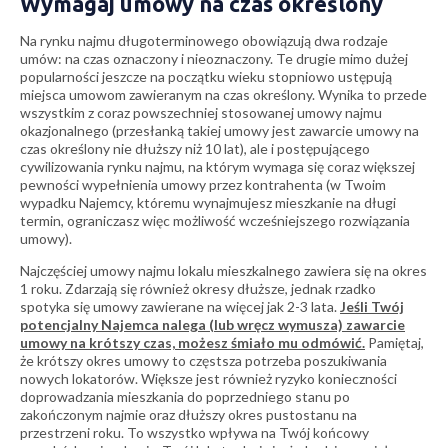
Wymagaj umowy na czas określony
Na rynku najmu długoterminowego obowiązują dwa rodzaje
umów: na czas oznaczony i nieoznaczony. Te drugie mimo dużej
popularności jeszcze na początku wieku stopniowo ustępują
miejsca umowom zawieranym na czas określony. Wynika to przede
wszystkim z coraz powszechniej stosowanej umowy najmu
okazjonalnego (przesłanką takiej umowy jest zawarcie umowy na
czas określony nie dłuższy niż 10 lat), ale i postępującego
cywilizowania rynku najmu, na którym wymaga się coraz większej
pewności wypełnienia umowy przez kontrahenta (w Twoim
wypadku Najemcy, któremu wynajmujesz mieszkanie na długi
termin, ograniczasz więc możliwość wcześniejszego rozwiązania
umowy).
Najczęściej umowy najmu lokalu mieszkalnego zawiera się na okres
1 roku. Zdarzają się również okresy dłuższe, jednak rzadko
spotyka się umowy zawierane na więcej jak 2-3 lata.
Jeśli Twój
potencjalny Najemca nalega (lub wręcz wymusza) zawarcie
umowy na krótszy czas, możesz śmiało mu odmówić.
Pamiętaj,
że krótszy okres umowy to częstsza potrzeba poszukiwania
nowych lokatorów. Większe jest również ryzyko konieczności
doprowadzania mieszkania do poprzedniego stanu po
zakończonym najmie oraz dłuższy okres pustostanu na
przestrzeni roku. To wszystko wpływa na Twój końcowy