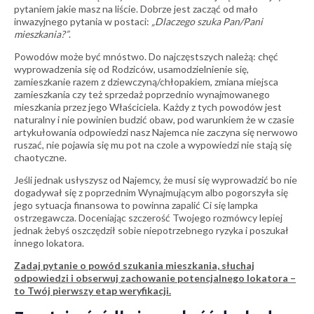
pytaniem jakie masz na liście. Dobrze jest zacząć od mało
inwazyjnego pytania w postaci:
„Dlaczego szuka Pan/Pani
mieszkania?”
.
Powodów może być mnóstwo. Do najczęstszych należą: chęć
wyprowadzenia się od Rodziców, usamodzielnienie się,
zamieszkanie razem z dziewczyną/chłopakiem, zmiana miejsca
zamieszkania czy też sprzedaż poprzednio wynajmowanego
mieszkania przez jego Właściciela. Każdy z tych powodów jest
naturalny i nie powinien budzić obaw, pod warunkiem że w czasie
artykułowania odpowiedzi nasz Najemca nie zaczyna się nerwowo
ruszać, nie pojawia się mu pot na czole a wypowiedzi nie stają się
chaotyczne.
Jeśli jednak usłyszysz od Najemcy, że musi się wyprowadzić bo nie
dogadywał się z poprzednim Wynajmującym albo pogorszyła się
jego sytuacja finansowa to powinna zapalić Ci się lampka
ostrzegawcza. Doceniając szczerość Twojego rozmówcy lepiej
jednak żebyś oszczędził sobie niepotrzebnego ryzyka i poszukał
innego lokatora.
Zadaj pytanie o powód szukania mieszkania, słuchaj
odpowiedzi i obserwuj zachowanie potencjalnego lokatora –
to Twój pierwszy etap weryfikacji.