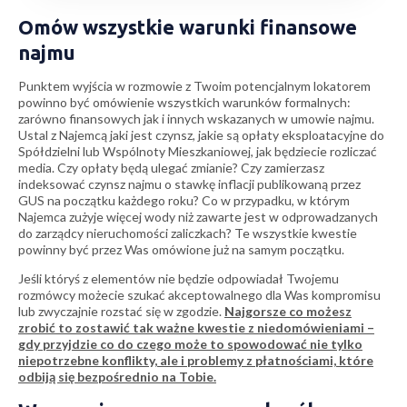
Omów wszystkie warunki finansowe
najmu
Punktem wyjścia w rozmowie z Twoim potencjalnym lokatorem
powinno być omówienie wszystkich warunków formalnych:
zarówno finansowych jak i innych wskazanych w umowie najmu.
Ustal z Najemcą jaki jest czynsz, jakie są opłaty eksploatacyjne do
Spółdzielni lub Wspólnoty Mieszkaniowej, jak będziecie rozliczać
media. Czy opłaty będą ulegać zmianie? Czy zamierzasz
indeksować czynsz najmu o stawkę inflacji publikowaną przez
GUS na początku każdego roku? Co w przypadku, w którym
Najemca zużyje więcej wody niż zawarte jest w odprowadzanych
do zarządcy nieruchomości zaliczkach? Te wszystkie kwestie
powinny być przez Was omówione już na samym początku.
Jeśli któryś z elementów nie będzie odpowiadał Twojemu
rozmówcy możecie szukać akceptowalnego dla Was kompromisu
lub zwyczajnie rozstać się w zgodzie.
Najgorsze co możesz
zrobić to zostawić tak ważne kwestie z niedomówieniami –
gdy przyjdzie co do czego może to spowodować nie tylko
niepotrzebne konflikty, ale i problemy z płatnościami, które
odbiją się bezpośrednio na Tobie.